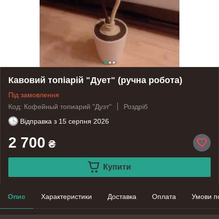
Кавовий топіарій "Дует" (ручна робота)
Під замовлення
Код: Кофейный топиарий "Дуэт"
Роздріб
Відправка з
15 серпня 2026
2 700
₴
Купити
Опис
Характеристики
Доставка
Оплата
Умови п