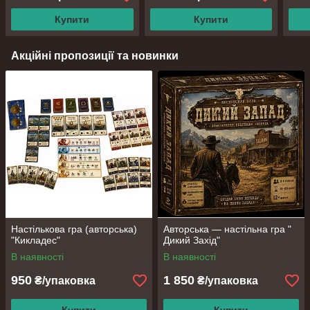
Купити
Купити
Акційні пропозиції та новинки
Настількова гра (авторська)
Авторська — настільна гра "
"Кикладес"
Дикий Захід"
В наявності
В наявності
950
1 850
₴/упаковка
₴/упаковка