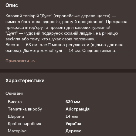
Опис
Кавовий топіарій "Дует" (європейське дерево щастя) —
символ багатства, здоров'я, росту й процвітання! Прекрасна
прикраса інтер'єру та презент для кавових гурманів!
"Дует" — чудовий подарунок коханій людині, на річницю
весілля або тому, хто шукає свою половинку.
Висота — 63 см, але її можна регулювати (щільна дротяна
основа). Діаметр кожної кулі — 14 см. Спідниця знімна.
Приховати
Характеристики
Основні
Висота
630 мм
Тематика виробу
Абстракція
Ширина
14 мм
Країна виробник
Україна
Матеріал
Дерево