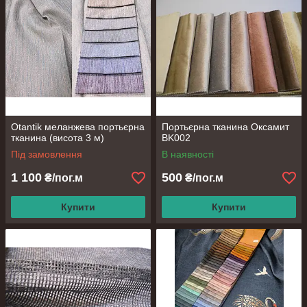
Otantik меланжева портьєрна
Портьєрна тканина Оксамит
тканина (висота 3 м)
BK002
Під замовлення
В наявності
1 100
500
₴/пог.м
₴/пог.м
Купити
Купити