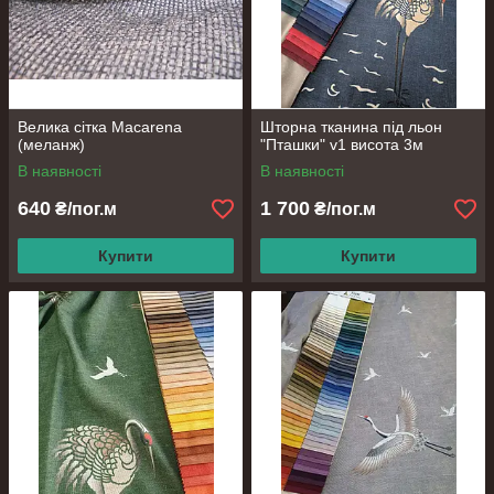
Велика сітка Macarena
Шторна тканина під льон
(меланж)
"Пташки" v1 висота 3м
В наявності
В наявності
640
1 700
₴/пог.м
₴/пог.м
Купити
Купити