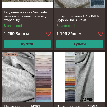
Гардинна тканина Vuvuzela
мішковина з малюнком під
Шторна тканина CASHMERE
старовину
(Туреччина 310см)
В наявності
В наявності
1 299
1 199
₴/пог.м
₴/пог.м
Купити
Купити
Новинка
Шторна тканина 14203
Портьєрна тканина ASPEN