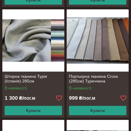
Купити
Купити
Шторна тканина Турія
Портьєрна тканина Cross
(Іспанія) 285см
(285cм) Туреччина
В наявності
В наявності
1 300
999
₴/пог.м
₴/пог.м
Купити
Купити