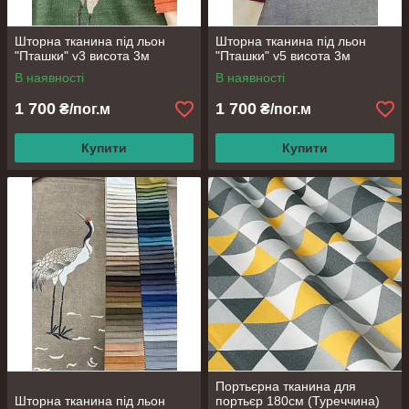
Шторна тканина під льон
Шторна тканина під льон
"Пташки" v3 висота 3м
"Пташки" v5 висота 3м
В наявності
В наявності
1 700
1 700
₴/пог.м
₴/пог.м
Купити
Купити
Портьєрна тканина для
Шторна тканина під льон
портьєр 180см (Туреччина)