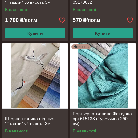
"Пташки" v6 висота 3м
051790v2
В наявності
В наявності
1 700
570
₴/пог.м
₴/пог.м
Купити
Купити
Новинка
Портьєрна тканина Фактурна
Шторна тканина під льон
арт.615133 (Туреччина 290
"Пташки" v4 висота 3м
см)
В наявності
В наявності