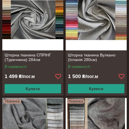
Шторна тканина СПРІНГ
Шторна тканина Вулкано
(Туреччина) 284см
(Іспанія 280см)
В наявності
В наявності
1 499
1 500
₴/пог.м
₴/пог.м
Купити
Купити
Новинка
Новинка