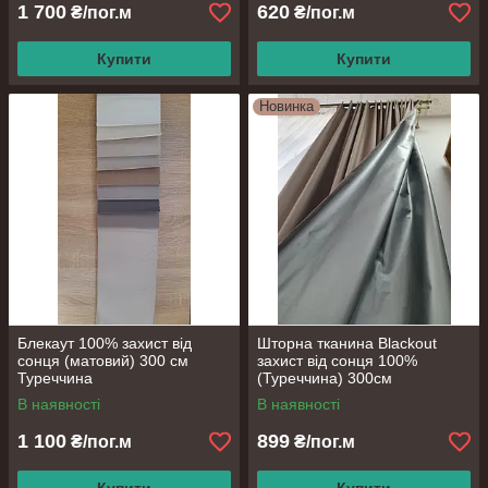
1 700
620
₴/пог.м
₴/пог.м
Купити
Купити
Новинка
Блекаут 100% захист від
Шторна тканина Blackout
сонця (матовий) 300 см
захист від сонця 100%
Туреччина
(Туреччина) 300см
В наявності
В наявності
1 100
899
₴/пог.м
₴/пог.м