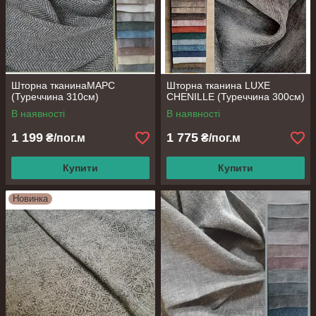
Шторна тканинаМАРС
Шторна тканина LUXE
(Туреччина 310см)
CHENILLE (Туреччина 300см)
В наявності
В наявності
1 199
1 775
₴/пог.м
₴/пог.м
Купити
Купити
Новинка