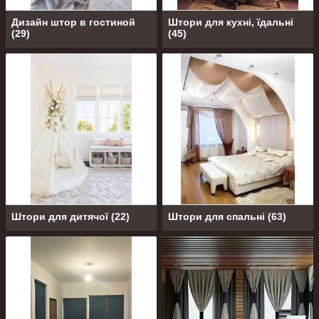
Дизайн штор в гостиной
Штори для кухні, їдальні
(
29
)
(
45
)
Штори для дитячої
(
22
)
Штори для спальні
(
63
)