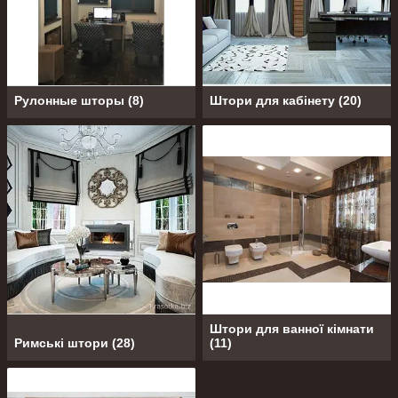
Рулонные шторы
(
8
)
Штори для кабінету
(
20
)
Штори для ванної кімнати
Римські штори
(
28
)
(
11
)