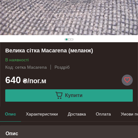
Велика сітка Macarena (меланж)
В наявності
Код: сетка Macarena
Роздріб
640
₴/пог.м
Купити
Опис
Характеристики
Доставка
Оплата
Умови п
Опис