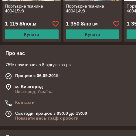
Портьєрна тканина
Портьєрна тканина
Порт
400415v8
400414v8
400
1 115
1 350
1 3
₴/пог.м
₴/пог.м
Купити
Купити
Про нас
75% позитивних з 8 відгуків за рік
Працює з 06.09.2015
м. Вишгород
Вишгород, Україна
Контакти
Сьогодні працює з 09:00 до 19:00
Показати весь графік роботи