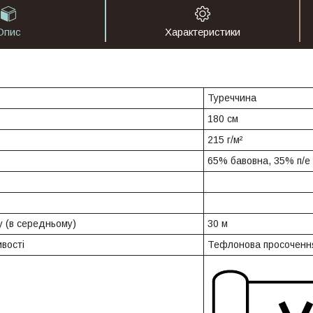
Опис
Характеристики
Туреччина
180 см
215 г/м²
65% бавовна, 35% п/е
 (в середньому)
30 м
вості
Тефлонова просоченн