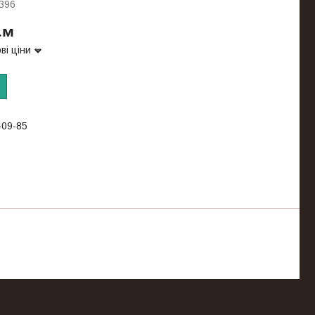
1396
.м
ві ціни
-09-85