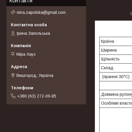
Контакти
mira.zapolska@gmail.com
Ірина Запольська
Країна
Ширина
Міра Хаус
Щільність
Склад
Вишгород, Україна
(прання 30°C)
Довжина рулону
+380 (63) 272-09-85
Особливі власти