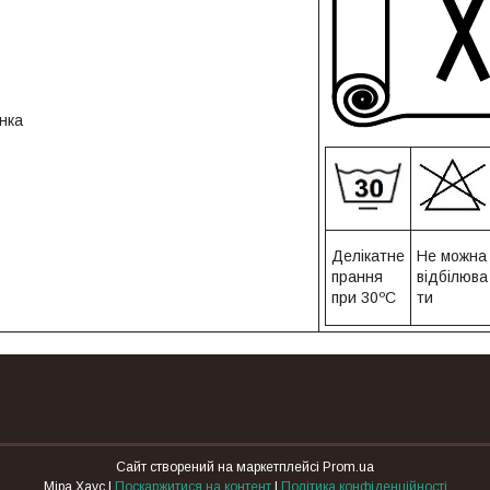
нка
Делікатне
Не можна
прання
відбілюва
при 30ºС
ти
Сайт створений на маркетплейсі
Prom.ua
Міра Хаус |
Поскаржитися на контент
|
Політика конфіденційності