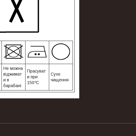
Не можна
Прасуват
віджимат
Сухе
и при
и в
чищення
150ºС
барабані