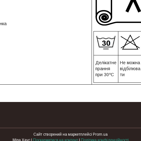
нка
Делікатне
Не можна
прання
відбілюва
при 30ºС
ти
Сайт створений на маркетплейсі
Prom.ua
Міра Хаус |
Поскаржитися на контент
|
Політика конфіденційності