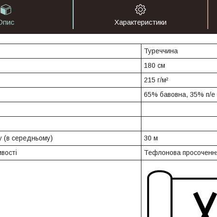
Опис
Характеристики
Туреччина
180 см
215 г/м²
65% бавовна, 35% п/е
 (в середньому)
30 м
вості
Тефлонова просоченн