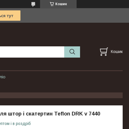
Кошик
Кошик
ліо
ля штор і скатертин Teflon DRK v 7440
птом і в роздріб