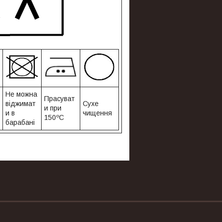
Не можна
Прасуват
віджимат
Сухе
и при
и в
чищення
150ºС
барабані