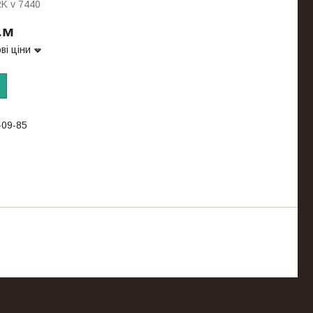
RK v 7440
.м
ві ціни
-09-85