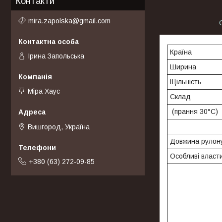
Контакти
mira.zapolska@gmail.com
Країна
Ірина Запольська
Ширина
Щільність
Міра Хаус
Склад
(прання 30°C)
Вишгород, Україна
Довжина рулону
Особливі власти
+380 (63) 272-09-85