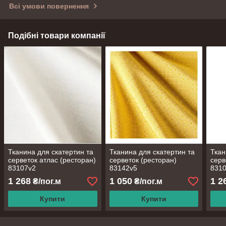
Всі умови повернення
Подібні товари компанії
Тканина для скатертин та
Тканина для скатертин та
Ткан
серветок атлас (ресторан)
серветок (ресторан)
серв
83107v2
83142v5
831
1 268
1 050
1 2
₴/пог.м
₴/пог.м
Купити
Купити