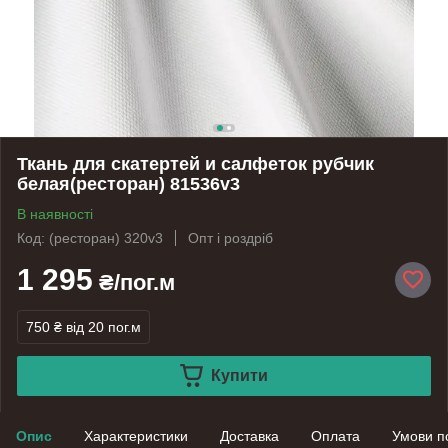
Ткань для скатертей и салфеток рубчик
белая(ресторан) 81536v3
В наявності
Код: (ресторан) 320v3
Опт і роздріб
1 295
₴/пог.м
750 ₴
від 20 пог.м
Купити
Опис
Характеристики
Доставка
Оплата
Умови п