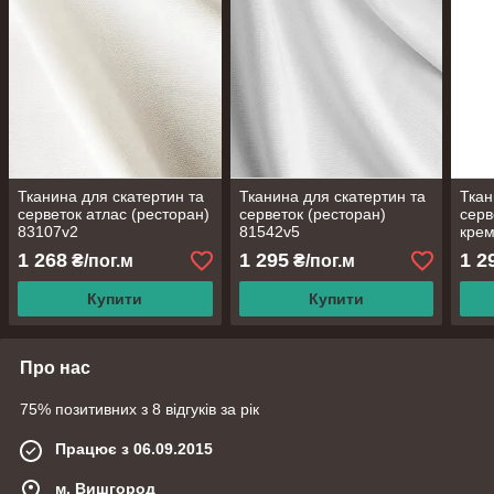
Тканина для скатертин та
Тканина для скатертин та
Ткан
серветок атлас (ресторан)
серветок (ресторан)
серв
83107v2
81542v5
крем
815
1 268
1 295
1 2
₴/пог.м
₴/пог.м
Купити
Купити
Про нас
75% позитивних з 8 відгуків за рік
Працює з 06.09.2015
м. Вишгород