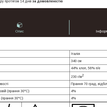
ру протягом 14 днів
за домовленістю
Опис
Інфор
Італія
340 см
44% хлоп, 56% п/е
2
230 г/м
вості
Прання 70 град, відб
овій (прання 30°C)
4%
 (прання 30°C)
4%