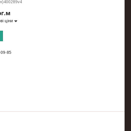
н)400289v4
ог.м
ві ціни
-09-85