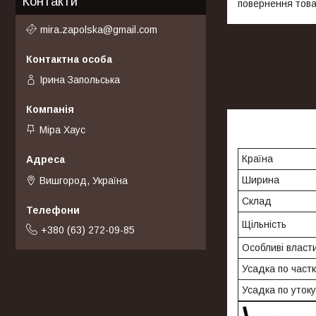
Контакти
повернення това
mira.zapolska@gmail.com
Ірина Запольська
Міра Хаус
Країна
Ширина
Вишгород, Україна
Склад
Щільність
+380 (63) 272-09-85
Особливі власти
Усадка по частк
Усадка по утоку