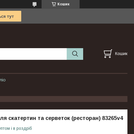
Кошик
Кошик
ліо
ля скатертин та серветок (ресторан) 83265v4
птом і в роздріб