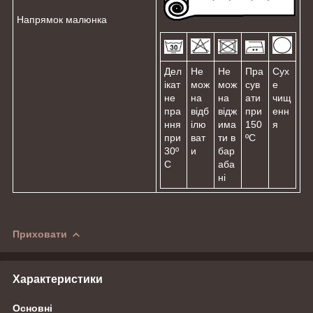
Напрямок малюнка
Дел
Не
Не
Пра
Сух
ікат
мож
мож
сув
е
не
на
на
ати
чищ
пра
відб
відж
при
енн
ння
ілю
има
150
я
при
ват
ти в
ºС
30º
и
бар
С
аба
ні
Приховати
Характеристики
Основні