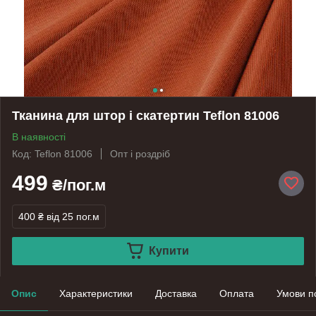
Тканина для штор і скатертин Teflon 81006
В наявності
Код: Teflon 81006
Опт і роздріб
499
₴/пог.м
400 ₴
від 25 пог.м
Купити
Опис
Характеристики
Доставка
Оплата
Умови п