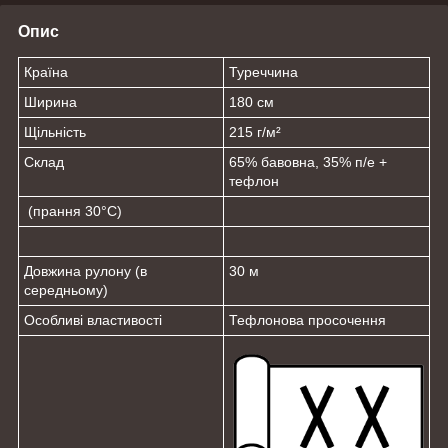
Опис
Країна
Туреччина
Ширина
180 см
Щільність
215 г/м²
Склад
65% бавовна, 35% п/е +
тефлон
(прання 30°C)
Довжина рулону (в
30 м
середньому)
Особливі властивості
Тефлонова просочення