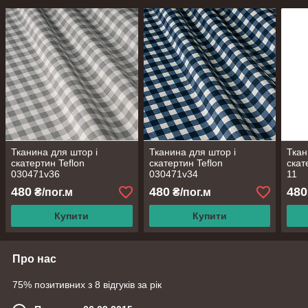
Тканина для штор і
Тканина для штор і
Ткан
скатертин Teflon
скатертин Teflon
скат
030471v36
030471v34
11
480
480
480
₴/пог.м
₴/пог.м
Купити
Купити
Про нас
75% позитивних з 8 відгуків за рік