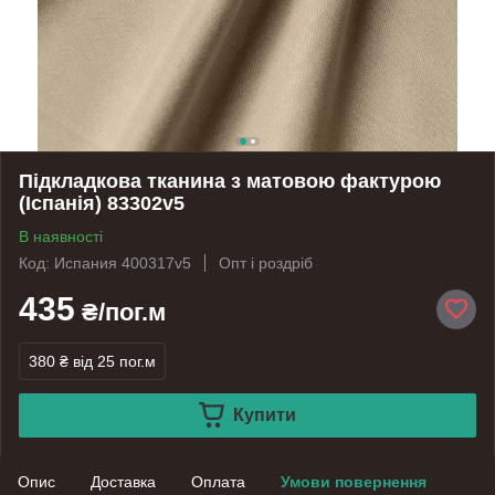
Підкладкова тканина з матовою фактурою
(Іспанія) 83302v5
В наявності
Код: Испания 400317v5
Опт і роздріб
435
₴/пог.м
380 ₴
від 25 пог.м
Купити
Опис
Доставка
Оплата
Умови повернення