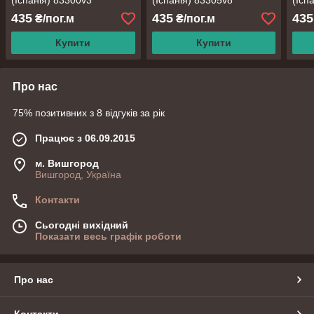
(Іспанія) 83300v3
(Іспанія) 83305v8
(Ісп
435
435
435
₴/пог.м
₴/пог.м
Купити
Купити
Про нас
75% позитивних з 8 відгуків за рік
Працює з 06.09.2015
м. Вишгород
Вишгород, Україна
Контакти
Сьогодні вихідний
Показати весь графік роботи
Про нас