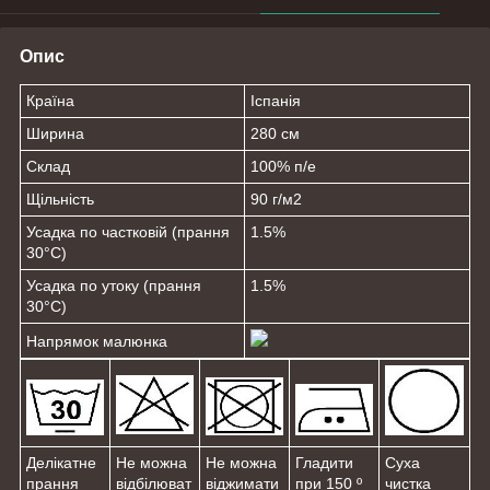
Опис
Країна
Іспанія
Ширина
280 см
Склад
100% п/е
Щільність
90 г/м
2
Усадка по частковій (прання
1.5%
30°C)
Усадка по утоку (прання
1.5%
30°C)
Напрямок малюнка
Делікатне
Не можна
Не можна
Гладити
Суха
прання
відбілюват
віджимати
при 150 º
чистка