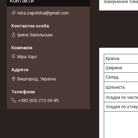
Контакти
повернення това
mira.zapolska@gmail.com
Ірина Запольська
Міра Хаус
Країна
Ширина
Склад
Вишгород, Україна
Щільність
Усадка по частк
+380 (63) 272-09-85
Усадка по утоку