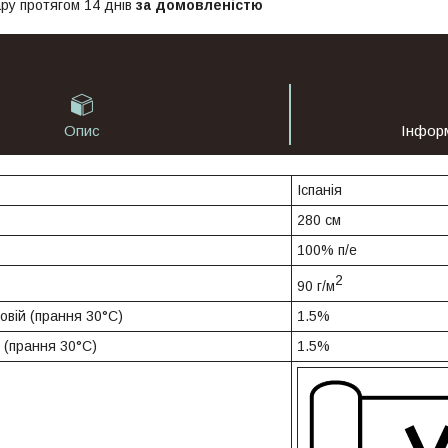
ру протягом 14 днів
за домовленістю
Опис
Інфор
Іспанія
280 см
100% п/е
2
90 г/м
овій (прання 30°C)
1.5%
 (прання 30°C)
1.5%