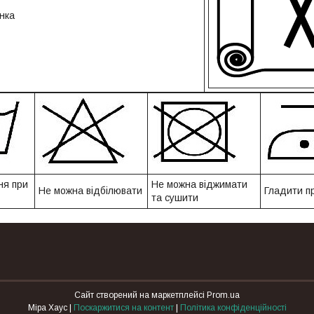
нка
ня при
Не можна віджимати
Не можна відбілювати
Гладити пр
та сушити
Сайт створений на маркетплейсі
Prom.ua
Міра Хаус |
Поскаржитися на контент
|
Політика конфіденційності