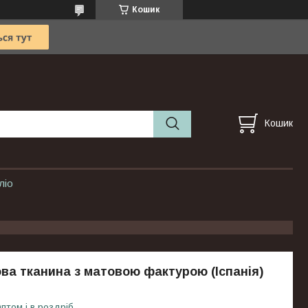
Кошик
Кошик
ліо
ва тканина з матовою фактурою (Іспанія)
птом і в роздріб