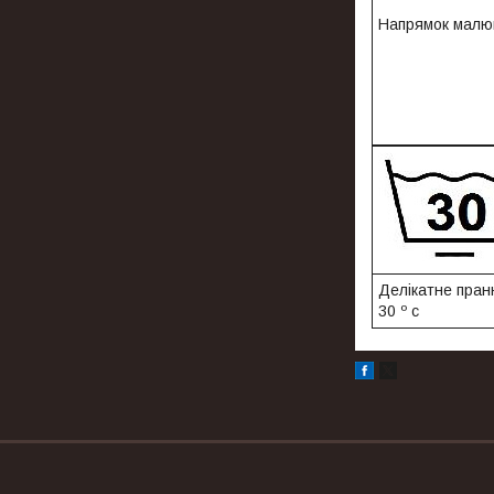
Напрямок малю
Делікатне пран
30 º с