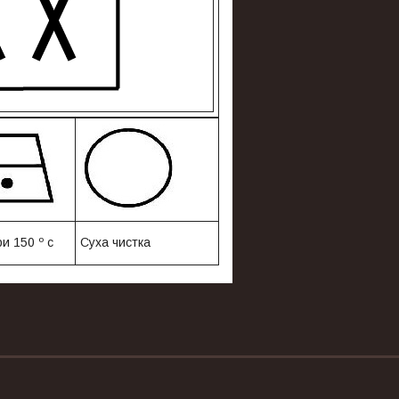
и 150 º с
Суха чистка