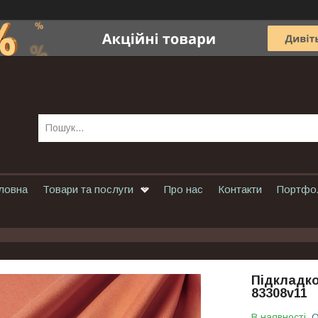
ловна
Товари та послуги
Про нас
Контакти
Портфо
Підкладко
83308v11
В наявності
О