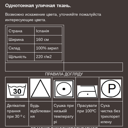
Однотонная уличная ткань.
Возможно искажение цвета, уточняйте пожалуйста
интересующие цвета.
Страна
Іспанія
Ширина
160 см
Склад
100% акрил
Щільність
220 г/м
2
ПРАВИЛА ДОГЛЯДУ
Делікатне
Будь
Сушка при
Прасувати
Суха
прання
відбілюван
низькій
при 100ºС
чистка без
при 30 º с
ня
температу
трихлорет
рі
илену