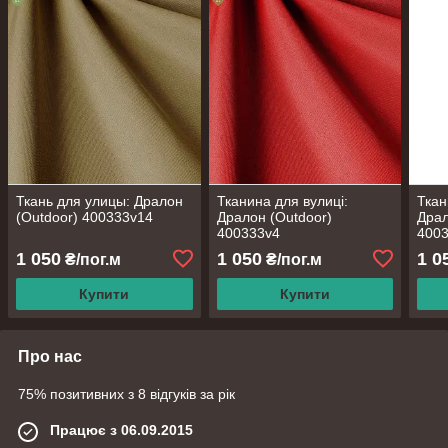
Ткань для улицы: Дралон
Тканина для вулиці:
Ткан
(Outdoor) 400333v14
Дралон (Outdoor)
Драл
400333v4
400
1 050
1 050
1 0
₴/пог.м
₴/пог.м
Купити
Купити
Про нас
75% позитивних з 8 відгуків за рік
Працює з 06.09.2015