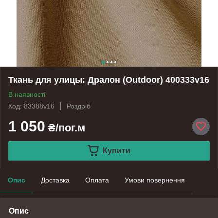
Ткань для улицы: Дралон (Outdoor) 400333v16
В наявності
Код: 83388v16
Роздріб
1 050
₴/пог.м
Купити
Опис
Доставка
Оплата
Умови повернення
Опис