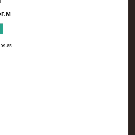
4
ог.м
-09-85