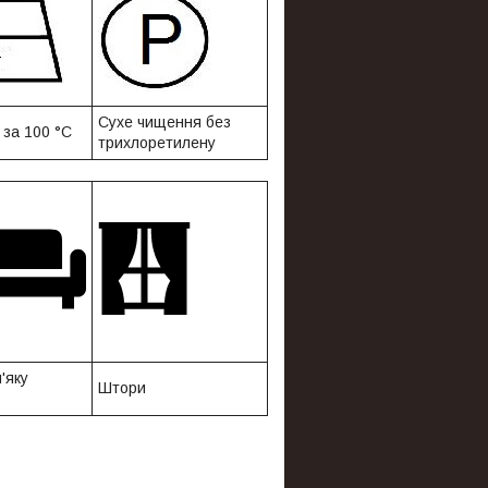
Сухе чищення без
 за 100 °C
трихлоретилену
а м'яку
Штори