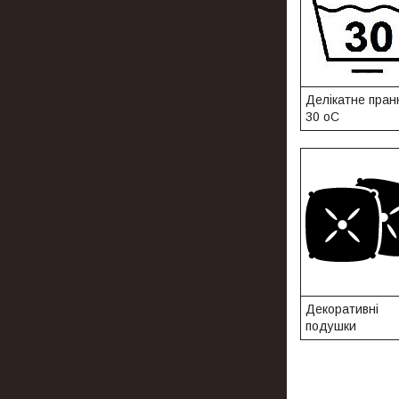
Делікатне пран
30 oС
Декоративні
подушки