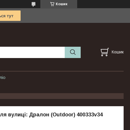
Кошик
Кошик
ліо
ля вулиці: Дралон (Outdoor) 400333v34