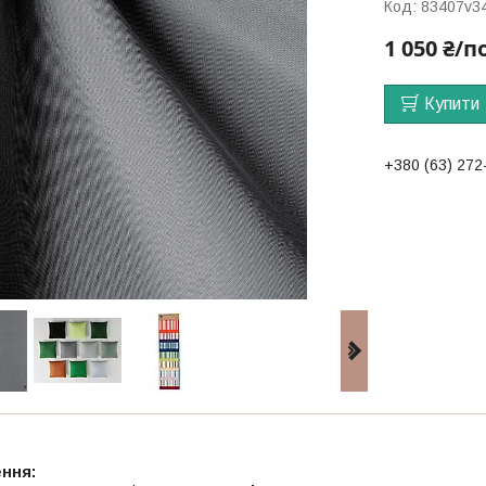
Код:
83407v3
1 050 ₴/п
Купити
+380 (63) 272